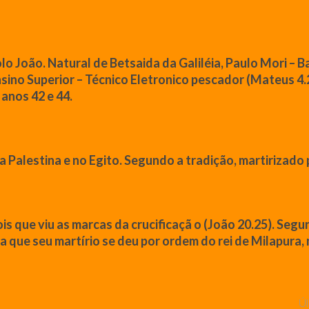
olo
João
. Natural de Betsaida da Galiléia, Paulo Mori – B
ino Superior – Técnico Eletronico pescador (
Mateus
4.
anos 42 e 44.
na Palestina e no Egito. Segundo a tradição, martirizad
ois
que
viu as marcas da crucificaçã o (
João
20.25). Segu
ta
que
seu martírio se deu por ordem do rei de Milapura,
Úl