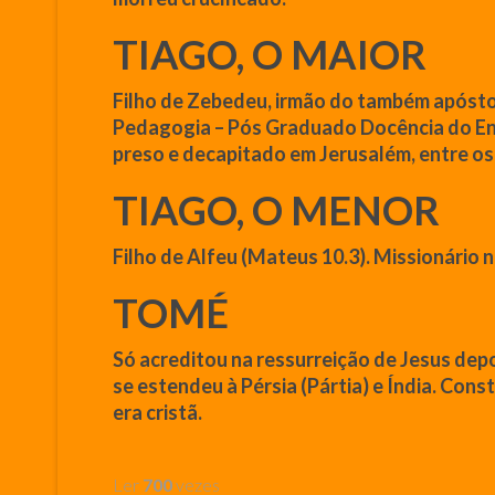
TIAGO, O MAIOR
Filho de
Zebedeu
, irmão do também
apóst
Pedagogia – Pós Graduado Docência do Ens
preso e decapitado em Jerusalém, entre os 
TIAGO, O MENOR
Filho de Alfeu (
Mateus
10.3). Missionário 
TOMÉ
Só acreditou na ressurreição de
Jesus
dep
se estendeu à Pérsia (Pártia) e Índia. Cons
era cristã.
Ler
700
vezes