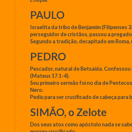
PAULO
Israelita da tribo de Benjamim (Filipenses 
perseguidor de cristãos, passou a pregador
Segundo a tradição, decapitado em Roma, no
PEDRO
Pescador, natural de Betsaida. Confessou
(
Mateus
17.1-4).
Seu
primeiro
sermão foi no dia de Pentecost
Nero.
Pediu para ser crucificado de cabeça para 
SIMÃO, o Zelote
Dos seus atos como
apóstolo
nada se sabe.
morreu crucificado.