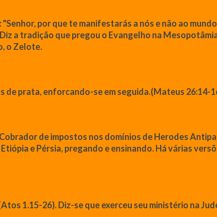
:
"Senhor, por que te manifestarás a nós e não ao mundo
 Diz a tradição
que
pregou o Evangelho na Mesopotâmia, E
, o Zelote.
as de prata, enforcando-se em seguida.(
Mateus
26:14-16
. Cobrador de impostos nos domínios de Herodes Antip
a, Etiópia e Pérsia, pregando e ensinando. Há várias ver
(Atos 1.15-26). Diz-se
que
exerceu seu ministério na Jud