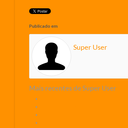
Publicado em
Curiosidades Biblicas
Super User
Mais recentes de Super User
Pastor que incendiou filho e enteado escond
Filho de pastor famoso é preso acusado de 
Escândalo: Cantor gospel se nega a fazer sho
Jogadora recusou usar camisa com símbolo