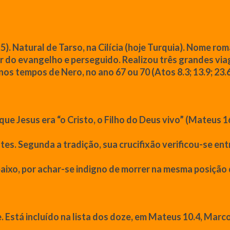
3.5). Natural de Tarso, na Cilícia (hoje Turquia). Nome r
 do evangelho e perseguido. Realizou três grandes viag
s tempos de Nero, no ano 67 ou 70 (Atos 8.3; 13.9; 23.6
que
Jesus
era
“o Cristo, o Filho do Deus vivo”
(
Mateus
16
es. Segunda a tradição, sua crucifixão verificou-se ent
baixo, por achar-se indigno de morrer na mesma posição 
 Está incluído na lista dos doze, em
Mateus
10.4, Marco