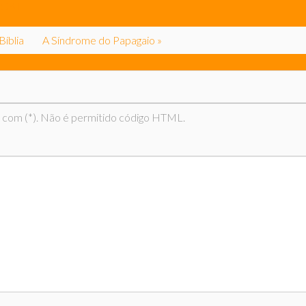
 LGBT
Bíblia
A Síndrome do Papagaio »
 com (*). Não é permitido código HTML.