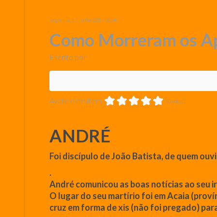
Segunda, 17 Julho 2017 00:40
Como Morreram os Apó
Escrito por
Super User
Avalie este item
(0 votos)
ANDRÉ
Foi discípulo de
João
Batista, de quem ouvi
.
André comunicou as boas notícias ao seu 
O lugar do seu martírio foi em Acaia (prov
cruz
em forma de xis (não foi pregado) par