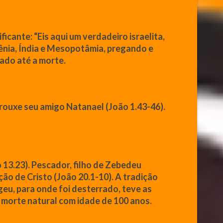
ificante:
“Eis aqui um verdadeiro israelita,
mênia, Índia e Mesopotâmia, pregando e
eado até a morte.
trouxe seu amigo Natanael (
João
1.43-46).
o
13.23). Pescador,
filho
de
Zebedeu
ção de Cristo (
João
20.1-10). A tradição
geu, para onde foi desterrado, teve as
e morte natural com idade de 100 anos.