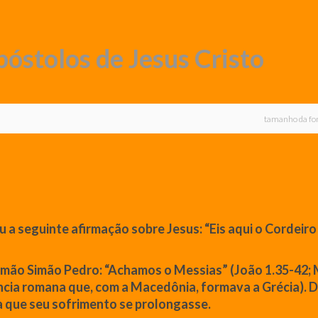
stolos de Jesus Cristo
tamanho da fo
u a seguinte afirmação sobre
Jesus
:
“Eis aqui o Cordeir
irmão Simão Pedro:
“Achamos o Messias”
(
João
1.35-42;
íncia romana
que
, com a Macedônia, formava a Grécia). D
a
que
seu sofrimento se prolongasse.