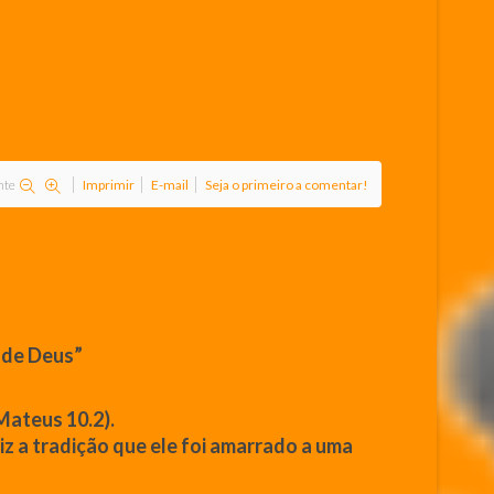
nte
Imprimir
E-mail
Seja o primeiro a comentar!
o de Deus”
Mateus
10.2).
iz a tradição
que
ele foi amarrado a uma