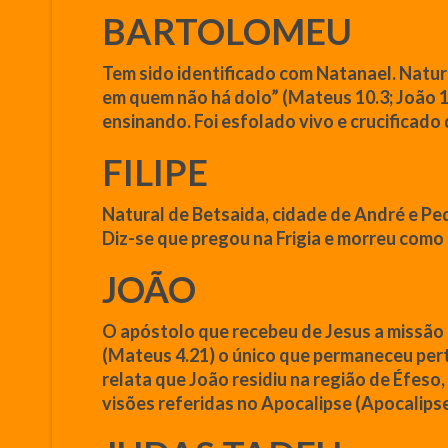
BARTOLOMEU
Tem sido identificado com Natanael. Natur
em quem não há dolo”
(
Mateus
10.3;
João
1
ensinando. Foi esfolado vivo e crucificado
FILIPE
Natural de Betsaida, cidade de André e Pe
Diz-se
que
pregou na Frigia e morreu como 
JOÃO
O
apóstolo
que
recebeu
de
Jesus
a
missão
(
Mateus
4.21) o único
que
permaneceu
per
relata
que
João
residiu na região de Éfeso,
visões referidas no Apocalipse (Apocalipse