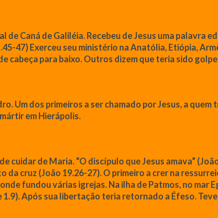
al de Caná de Galiléia. Recebeu de
Jesus
uma palavra ed
.45-47) Exerceu seu ministério na Anatólia, Etiópia, Ar
 de cabeça para baixo. Outros dizem
que
teria sido golp
dro. Um dos primeiros a ser chamado por
Jesus
, a quem 
mártir em Hierápolis.
de cuidar de Maria. “O discípulo
que
Jesus
amava” (
Joã
to
da
cruz
(
João
19.26-27). O
primeiro
a
crer
na ressurrei
 onde fundou várias igrejas. Na ilha de Patmos, no mar E
 1.9). Após sua libertação teria retornado a Éfeso. Tev