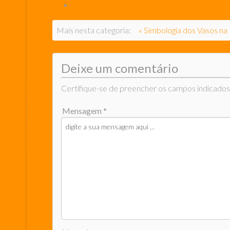
Jogadora recusou usar camisa com símbolo
Mais nesta categoria:
« Simbologia dos Vasos na 
Deixe um comentário
Certifique-se de preencher os campos indicados
Mensagem *