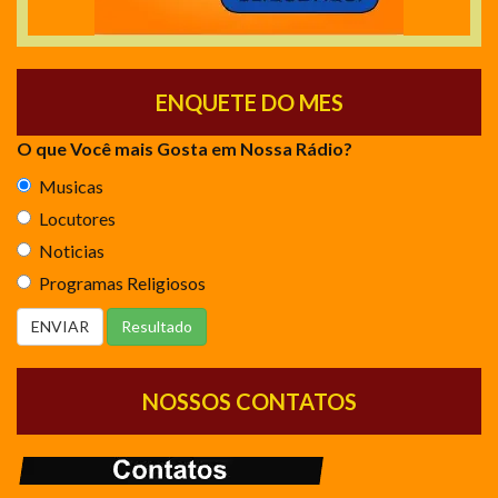
ENQUETE DO MES
O que Você mais Gosta em Nossa Rádio?
Musicas
Locutores
Noticias
Programas Religiosos
NOSSOS CONTATOS