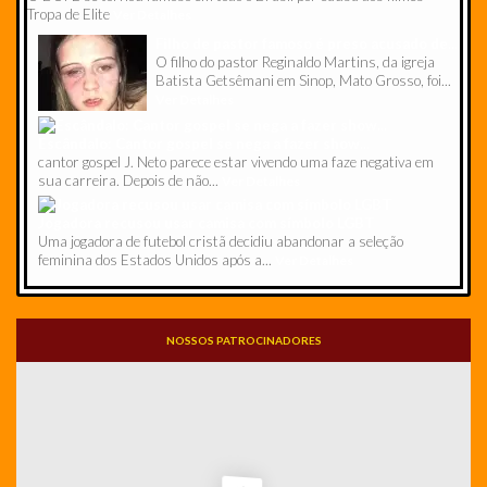
Tropa de Elite
Ver Detalhes
Filho de pastor famoso é preso acusado de...
O filho do pastor Reginaldo Martins, da igreja
Batista Getsêmani em Sinop, Mato Grosso, foi...
Ver Detalhes
Escândalo: Cantor gospel se nega a fazer show...
cantor gospel J. Neto parece estar vivendo uma faze negativa em
sua carreira. Depois de não...
Ver Detalhes
Jogadora recusou usar camisa com símbolo LGBT
Uma jogadora de futebol cristã decidiu abandonar a seleção
feminina dos Estados Unidos após a...
Ver Detalhes
NOSSOS PATROCINADORES