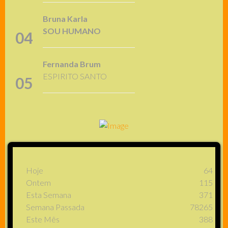
Bruna Karla
SOU HUMANO
04
Fernanda Brum
ESPIRITO SANTO
05
Hoje
64
Ontem
115
Esta Semana
371
Semana Passada
78265
Este Mês
388