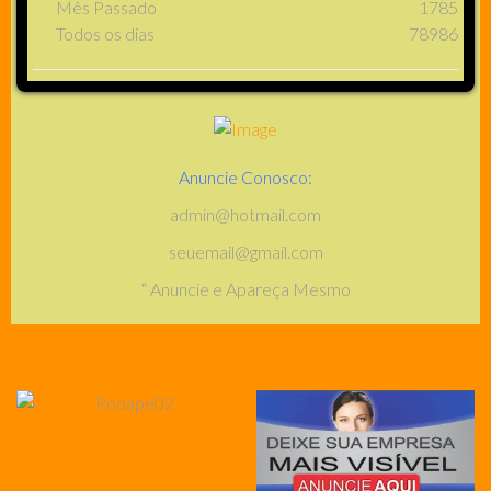
Mês Passado
1785
Todos os dias
78986
Anuncie Conosco:
admin@hotmail.com
seuemail@gmail.com
“ Anuncie e Apareça Mesmo