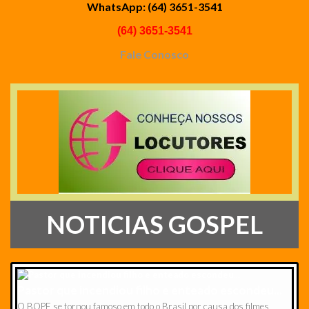
WhatsApp: (64) 3651-3541
(64) 3651-3541
Fale Conosco
NOTICIAS GOSPEL
Pastor que incendiou filho e enteado escondeu...
O BOPE se tornou famoso em todo o Brasil por causa dos filmes