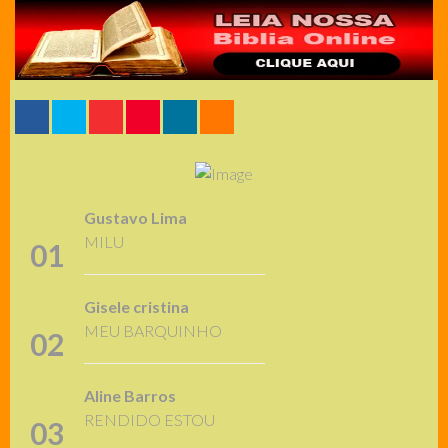
Gustavo Lima
MILU
01
Gisele cristina
MEU BARQUINHO
02
Aline Barros
RENDIDO ESTOU
03