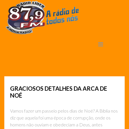
GRACIOSOS DETALHES DA ARCA DE
NOÉ
Vamos fazer um passeio pelos dias de Noé? A Bíblia nos
diz que aquela foi uma época de corrupção, onde os
homens não ouviam e obedeciam a Deus, antes