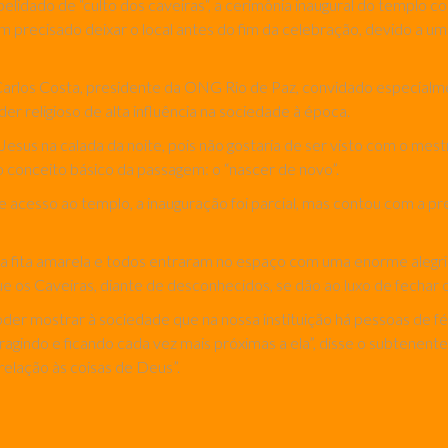
pelidado de “culto dos caveiras“, a cerimônia inaugural do templo c
am precisado deixar o local antes do fim da celebração, devido a
io Carlos Costa, presidente da ONG Rio de Paz, convidado especial
er religioso de alta influência na sociedade à época.
us na calada da noite, pois não gostaria de ser visto com o mestre
 conceito básico da passagem: o “nascer de novo”.
acesso ao templo, a inauguração foi parcial, mas contou com a pre
ita amarela e todos entraram no espaço com uma enorme alegria.
s Caveiras, diante de desconhecidos, se dão ao luxo de fechar os 
er mostrar à sociedade que na nossa instituição há pessoas de fé q
agindo e ficando cada vez mais próximas a ela”, disse o subtenente
relação às coisas de Deus”.