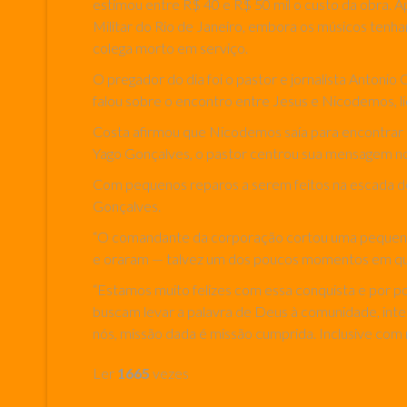
estimou entre R$ 40 e R$ 50 mil o custo da obra. A
Militar do Rio de Janeiro, embora os músicos tenh
colega morto em serviço.
O pregador do dia foi o pastor e jornalista Anton
falou sobre o encontro entre Jesus e Nicodemos, líd
Costa afirmou que Nicodemos saía para encontrar Jes
Yago Gonçalves, o pastor centrou sua mensagem no
Com pequenos reparos a serem feitos na escada de 
Gonçalves.
“O comandante da corporação cortou uma pequena f
e oraram — talvez um dos poucos momentos em que o
“Estamos muito felizes com essa conquista e por pod
buscam levar a palavra de Deus à comunidade, inter
nós, missão dada é missão cumprida. Inclusive com 
Ler
1665
vezes