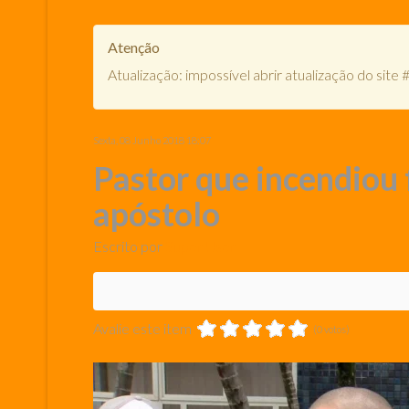
Atenção
Atualização: impossível abrir atualização do s
Sexta, 08 Junho 2018 18:07
Pastor que incendiou 
apóstolo
Escrito por
Super User
Avalie este item
(0 votos)