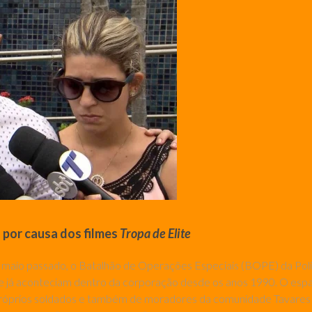
 por causa dos filmes
Tropa de Elite
m maio passado, o Batalhão de Operações Especiais (BOPE) da Polí
e já aconteciam dentro da corporação desde os anos 1990. O espaç
róprios soldados e também de moradores da comunidade Tavares B