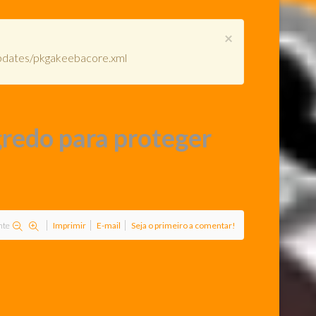
×
/updates/pkgakeebacore.xml
gredo para proteger
nte
Imprimir
E-mail
Seja o primeiro a comentar!