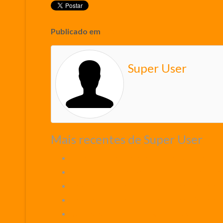
Publicado em
Noticias
Super User
Mais recentes de Super User
Filho de pastor famoso é preso acusado de 
Escândalo: Cantor gospel se nega a fazer sho
Jogadora recusou usar camisa com símbolo
Jogadora recusou usar camisa com símbolo
Graciosos Detalhes da Arca de Noé