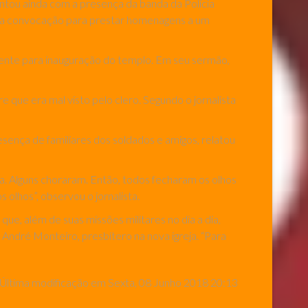
ontou ainda com a presença da banda da Polícia
 uma convocação para prestar homenagens a um
mente para inauguração do templo. Em seu sermão,
 que era mal visto pelo clero. Segundo o jornalista
sença de familiares dos soldados e amigos, relatou
 Alguns choraram. Então, todos fecharam os olhos
olhos”, observou o jornalista.
ue, além de suas missões militares no dia a dia,
 André Monteiro, presbítero na nova igreja. “Para
Última modificação em Sexta, 08 Junho 2018 20:13