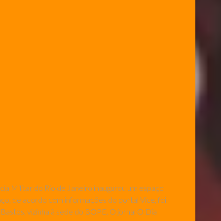
cia Militar do Rio de Janeiro inaugurou um espaço
o, de acordo com informações do portal Vice, foi
astos, vizinha à sede do BOPE. O jornal O Dia