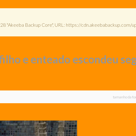
ite #28 "Akeeba Backup Core", URL: https://cdn.akeebabackup.com
filho e enteado escondeu se
tamanho da fo