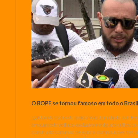
O BOPE se tornou famoso em todo o Brasil
, ganhando status de polícia mais temida do país E
em sua sede voltado exclusivamente aos cultos, qu
construído com mão de obra e contribuições dos p